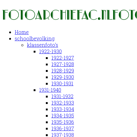
Home
schoolbevolking
klassenfoto's
1922-1930
1922-1927
1927-1928
1928-1929
1929-1930
1930-1931
1931-1940
1931-1932
1932-1933
1933-1934
1934-1935
1935-1936
1936-1937
1937-1938