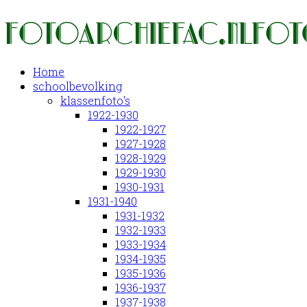
Home
schoolbevolking
klassenfoto's
1922-1930
1922-1927
1927-1928
1928-1929
1929-1930
1930-1931
1931-1940
1931-1932
1932-1933
1933-1934
1934-1935
1935-1936
1936-1937
1937-1938