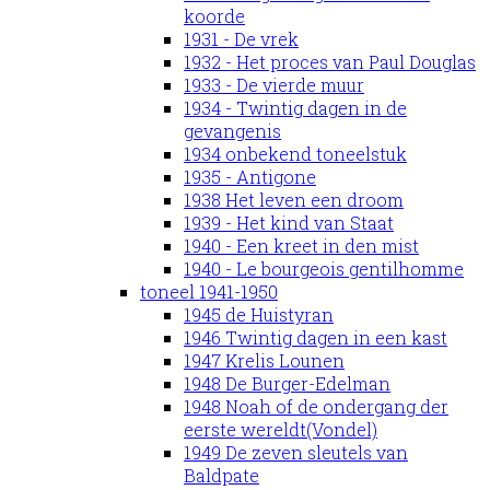
koorde
1931 - De vrek
1932 - Het proces van Paul Douglas
1933 - De vierde muur
1934 - Twintig dagen in de
gevangenis
1934 onbekend toneelstuk
1935 - Antigone
1938 Het leven een droom
1939 - Het kind van Staat
1940 - Een kreet in den mist
1940 - Le bourgeois gentilhomme
toneel 1941-1950
1945 de Huistyran
1946 Twintig dagen in een kast
1947 Krelis Lounen
1948 De Burger-Edelman
1948 Noah of de ondergang der
eerste wereldt(Vondel)
1949 De zeven sleutels van
Baldpate