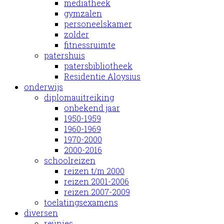
mediatheek
gymzalen
personeelskamer
zolder
fitnessruimte
patershuis
patersbibliotheek
Residentie Aloysius
onderwijs
diplomauitreiking
onbekend jaar
1950-1959
1960-1969
1970-2000
2000-2016
schoolreizen
reizen t/m 2000
reizen 2001-2006
reizen 2007-2009
toelatingsexamens
diversen
reünies