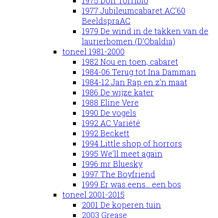
1975 Don Torribio
1977 Jubileumcabaret AC'60
BeeldspraAC
1979 De wind in de takken van de
laurierbomen (D'Obaldia)
toneel 1981-2000
1982 Nou en toen, cabaret
1984-06 Terug tot Ina Damman
1984-12 Jan Rap en z'n maat
1986 De wijze kater
1988 Eline Vere
1990 De vogels
1992 AC Variété
1992 Beckett
1994 Little shop of horrors
1995 We'll meet again
1996 mr Bluesky
1997 The Boyfriend
1999 Er was eens... een bos
toneel 2001-2015
2001 De koperen tuin
2003 Grease