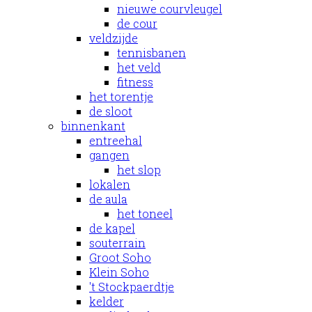
nieuwe courvleugel
de cour
veldzijde
tennisbanen
het veld
fitness
het torentje
de sloot
binnenkant
entreehal
gangen
het slop
lokalen
de aula
het toneel
de kapel
souterrain
Groot Soho
Klein Soho
't Stockpaerdtje
kelder