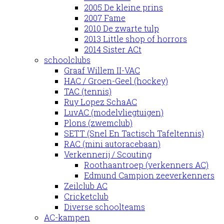
2005 De kleine prins
2007 Fame
2010 De zwarte tulp
2013 Little shop of horrors
2014 Sister ACt
schoolclubs
Graaf Willem II-VAC
HAC / Groen-Geel (hockey)
TAC (tennis)
Ruy Lopez SchaAC
LuvAC (modelvliegtuigen)
Plons (zwemclub)
SETT (Snel En Tactisch Tafeltennis)
RAC (mini autoracebaan)
Verkennerij / Scouting
Roothaantroep (verkenners AC)
Edmund Campion zeeverkenners
Zeilclub AC
Cricketclub
Diverse schoolteams
AC-kampen