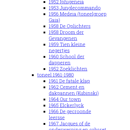
1952 Iphigeneia
1953 Junglecommando
1956 Medeia (toneelgroep
Gaia)
1958 De Oplichters
1958 Droom der
Gevangenen
1959 Tien kleine
negertjes
1960 School der
dapperen
1952 Zoeklichten
toneel 1961-1980
1961 De fatale klap
1962 Cement en
dakpannen (Kubinski)
1964 Our town
1965 Elckerlyck
1966 De gecroonde
leersse
1967 Jacques of de
onderwerping en cabaret