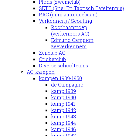
Plons (zwemclub)
SETT (Snel En Tactisch Tafeltennis)
RAC (mini autoracebaan)
Verkennerij / Scouting
Roothaantroep
(verkenners AC)
Edmund Campion
zeeverkenners
Zeilclub AC
Cricketclub
Diverse schoolteams
AC-kampen
kampen 1939-1950
de Campagne
kamp 1939
kamp 1940
kamp 1941
kamp 1942
kamp 1943
kamp 1944
kamp 1946
kamp 1947