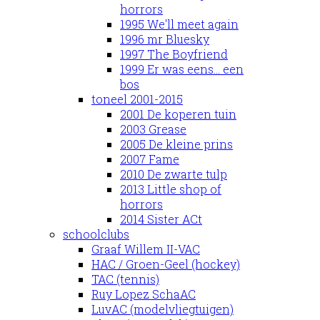
horrors
1995 We'll meet again
1996 mr Bluesky
1997 The Boyfriend
1999 Er was eens... een
bos
toneel 2001-2015
2001 De koperen tuin
2003 Grease
2005 De kleine prins
2007 Fame
2010 De zwarte tulp
2013 Little shop of
horrors
2014 Sister ACt
schoolclubs
Graaf Willem II-VAC
HAC / Groen-Geel (hockey)
TAC (tennis)
Ruy Lopez SchaAC
LuvAC (modelvliegtuigen)