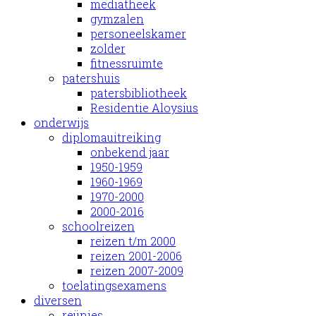
mediatheek
gymzalen
personeelskamer
zolder
fitnessruimte
patershuis
patersbibliotheek
Residentie Aloysius
onderwijs
diplomauitreiking
onbekend jaar
1950-1959
1960-1969
1970-2000
2000-2016
schoolreizen
reizen t/m 2000
reizen 2001-2006
reizen 2007-2009
toelatingsexamens
diversen
reünies