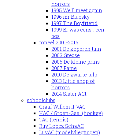
horrors
1995 We'll meet again
1996 mr Bluesky
1997 The Boyfriend
1999 Er was eens... een
bos
toneel 2001-2015
2001 De koperen tuin
2003 Grease
2005 De kleine prins
2007 Fame
2010 De zwarte tulp
2013 Little shop of
horrors
2014 Sister ACt
schoolclubs
Graaf Willem II-VAC
HAC / Groen-Geel (hockey)
TAC (tennis)
Ruy Lopez SchaAC
LuvAC (modelvliegtuigen)