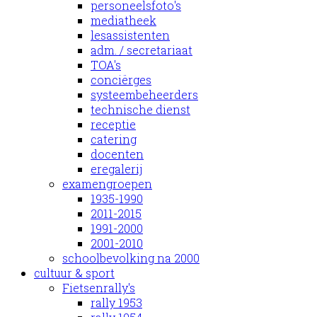
personeelsfoto's
mediatheek
lesassistenten
adm. / secretariaat
TOA's
conciërges
systeembeheerders
technische dienst
receptie
catering
docenten
eregalerij
examengroepen
1935-1990
2011-2015
1991-2000
2001-2010
schoolbevolking na 2000
cultuur & sport
Fietsenrally's
rally 1953