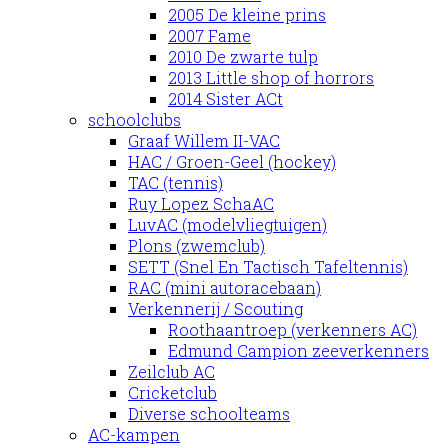
2005 De kleine prins
2007 Fame
2010 De zwarte tulp
2013 Little shop of horrors
2014 Sister ACt
schoolclubs
Graaf Willem II-VAC
HAC / Groen-Geel (hockey)
TAC (tennis)
Ruy Lopez SchaAC
LuvAC (modelvliegtuigen)
Plons (zwemclub)
SETT (Snel En Tactisch Tafeltennis)
RAC (mini autoracebaan)
Verkennerij / Scouting
Roothaantroep (verkenners AC)
Edmund Campion zeeverkenners
Zeilclub AC
Cricketclub
Diverse schoolteams
AC-kampen