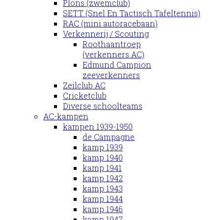
Plons (zwemclub)
SETT (Snel En Tactisch Tafeltennis)
RAC (mini autoracebaan)
Verkennerij / Scouting
Roothaantroep
(verkenners AC)
Edmund Campion
zeeverkenners
Zeilclub AC
Cricketclub
Diverse schoolteams
AC-kampen
kampen 1939-1950
de Campagne
kamp 1939
kamp 1940
kamp 1941
kamp 1942
kamp 1943
kamp 1944
kamp 1946
kamp 1947