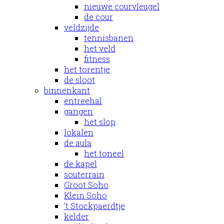
nieuwe courvleugel
de cour
veldzijde
tennisbanen
het veld
fitness
het torentje
de sloot
binnenkant
entreehal
gangen
het slop
lokalen
de aula
het toneel
de kapel
souterrain
Groot Soho
Klein Soho
't Stockpaerdtje
kelder