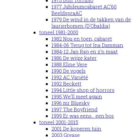
1975 Don Torribio
1977 Jubileumcabaret AC'60
BeeldspraAC
1979 De wind in de takken van de
laurierbomen (D'Obaldia)
toneel 1981-2000
1982 Nou en toen, cabaret
1984-06 Terug tot Ina Damman
1984-12 Jan Rap en z'n maat
1986 De wijze kater
1988 Eline Vere
1990 De vogels
1992 AC Variété
1992 Beckett
1994 Little shop of horrors
1995 We'll meet again
1996 mr Bluesky
1997 The Boyfriend
1999 Er was eens... een bos
toneel 2001-2015
2001 De koperen tuin
2003 Grease