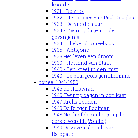
koorde
1931 - De vrek
1932 - Het proces van Paul Douglas
1933 - De vierde muur
1934 - Twintig dagen in de
gevangenis
1934 onbekend toneelstuk
1935 - Antigone
1938 Het leven een droom
1939 - Het kind van Staat
1940 - Een kreet in den mist
1940 - Le bourgeois gentilhomme
toneel 1941-1950
1945 de Huistyran
1946 Twintig dagen in een kast
1947 Krelis Lounen
1948 De Burger-Edelman
1948 Noah of de ondergang der
eerste wereldt(Vondel)
1949 De zeven sleutels van
Baldpate