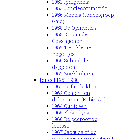
1952 Iphigeneia
1953 Junglecommando
1956 Medeia (toneelgroep
Gaia)
1958 De Oplichters
1958 Droom der
Gevangenen
1959 Tien kleine
negertjes
1960 School der
dapperen
1952 Zoeklichten
toneel 1961-1980
1961 De fatale klap
1962 Cement en
dakpannen (Kubinski)
1964 Our town
1965 Elckerlyck
1966 De gecroonde
leersse
1967 Jacques of de
onderwerping en cabaret