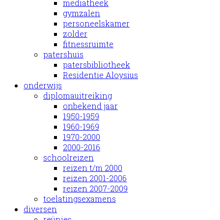
mediatheek
gymzalen
personeelskamer
zolder
fitnessruimte
patershuis
patersbibliotheek
Residentie Aloysius
onderwijs
diplomauitreiking
onbekend jaar
1950-1959
1960-1969
1970-2000
2000-2016
schoolreizen
reizen t/m 2000
reizen 2001-2006
reizen 2007-2009
toelatingsexamens
diversen
reünies