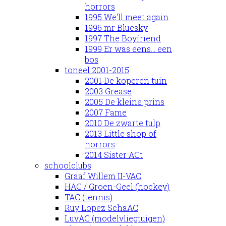
horrors
1995 We'll meet again
1996 mr Bluesky
1997 The Boyfriend
1999 Er was eens... een
bos
toneel 2001-2015
2001 De koperen tuin
2003 Grease
2005 De kleine prins
2007 Fame
2010 De zwarte tulp
2013 Little shop of
horrors
2014 Sister ACt
schoolclubs
Graaf Willem II-VAC
HAC / Groen-Geel (hockey)
TAC (tennis)
Ruy Lopez SchaAC
LuvAC (modelvliegtuigen)