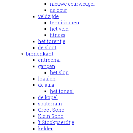
nieuwe courvleugel
de cour
veldzijde
tennisbanen
het veld
fitness
het torentje
de sloot
binnenkant
entreehal
gangen
het slop
lokalen
de aula
het toneel
de kapel
souterrain
Groot Soho
Klein Soho
't Stockpaerdtje
kelder