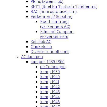
Plons (zwemclub)
SETT (Snel En Tactisch Tafeltennis)
RAC (mini autoracebaan)
Verkennerij / Scouting
Roothaantroep
(verkenners AC)
Edmund Campion
zeeverkenners
Zeilclub AC
Cricketclub
Diverse schoolteams
AC-kampen
kampen 1939-1950
de Campagne
kamp 1939
kamp 1940
kamp 1941
kamp 1942
kamp 1943
kamp 1944
kamp 1946
kamp 1947