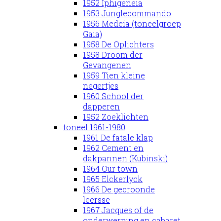
1952 Iphigeneia
1953 Junglecommando
1956 Medeia (toneelgroep
Gaia)
1958 De Oplichters
1958 Droom der
Gevangenen
1959 Tien kleine
negertjes
1960 School der
dapperen
1952 Zoeklichten
toneel 1961-1980
1961 De fatale klap
1962 Cement en
dakpannen (Kubinski)
1964 Our town
1965 Elckerlyck
1966 De gecroonde
leersse
1967 Jacques of de
onderwerping en cabaret