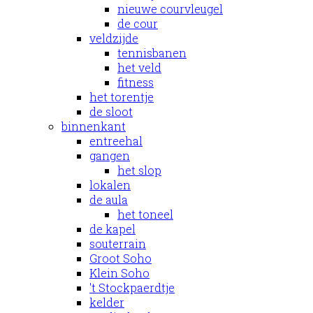
nieuwe courvleugel
de cour
veldzijde
tennisbanen
het veld
fitness
het torentje
de sloot
binnenkant
entreehal
gangen
het slop
lokalen
de aula
het toneel
de kapel
souterrain
Groot Soho
Klein Soho
't Stockpaerdtje
kelder