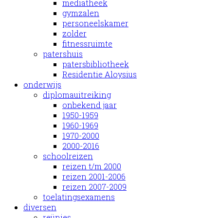
mediatheek
gymzalen
personeelskamer
zolder
fitnessruimte
patershuis
patersbibliotheek
Residentie Aloysius
onderwijs
diplomauitreiking
onbekend jaar
1950-1959
1960-1969
1970-2000
2000-2016
schoolreizen
reizen t/m 2000
reizen 2001-2006
reizen 2007-2009
toelatingsexamens
diversen
reünies