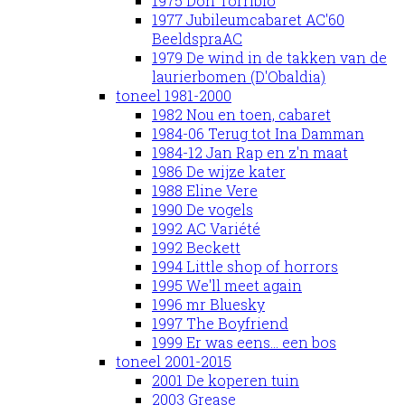
1975 Don Torribio
1977 Jubileumcabaret AC'60
BeeldspraAC
1979 De wind in de takken van de
laurierbomen (D'Obaldia)
toneel 1981-2000
1982 Nou en toen, cabaret
1984-06 Terug tot Ina Damman
1984-12 Jan Rap en z'n maat
1986 De wijze kater
1988 Eline Vere
1990 De vogels
1992 AC Variété
1992 Beckett
1994 Little shop of horrors
1995 We'll meet again
1996 mr Bluesky
1997 The Boyfriend
1999 Er was eens... een bos
toneel 2001-2015
2001 De koperen tuin
2003 Grease