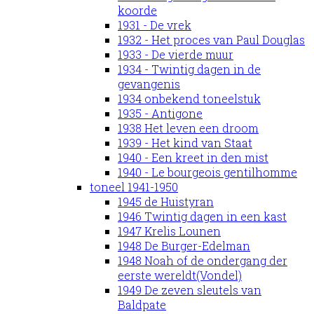
koorde
1931 - De vrek
1932 - Het proces van Paul Douglas
1933 - De vierde muur
1934 - Twintig dagen in de
gevangenis
1934 onbekend toneelstuk
1935 - Antigone
1938 Het leven een droom
1939 - Het kind van Staat
1940 - Een kreet in den mist
1940 - Le bourgeois gentilhomme
toneel 1941-1950
1945 de Huistyran
1946 Twintig dagen in een kast
1947 Krelis Lounen
1948 De Burger-Edelman
1948 Noah of de ondergang der
eerste wereldt(Vondel)
1949 De zeven sleutels van
Baldpate