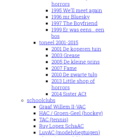
horrors
1995 We'll meet again
1996 mr Bluesky
1997 The Boyfriend
1999 Er was eens... een
bos
toneel 2001-2015
2001 De koperen tuin
2003 Grease
2005 De kleine prins
2007 Fame
2010 De zwarte tulp
2013 Little shop of
horrors
2014 Sister ACt
schoolclubs
Graaf Willem II-VAC
HAC / Groen-Geel (hockey)
TAC (tennis)
Ruy Lopez SchaAC
LuvAC (modelvliegtuigen)