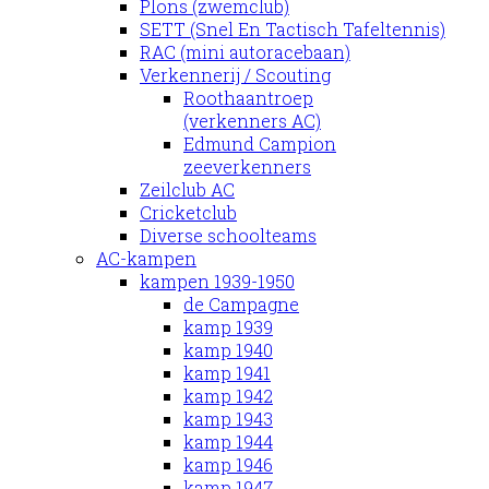
Plons (zwemclub)
SETT (Snel En Tactisch Tafeltennis)
RAC (mini autoracebaan)
Verkennerij / Scouting
Roothaantroep
(verkenners AC)
Edmund Campion
zeeverkenners
Zeilclub AC
Cricketclub
Diverse schoolteams
AC-kampen
kampen 1939-1950
de Campagne
kamp 1939
kamp 1940
kamp 1941
kamp 1942
kamp 1943
kamp 1944
kamp 1946
kamp 1947