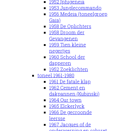
1952 Iphigeneia
1953 Junglecommando
1956 Medeia (toneelgroep
Gaia)
1958 De Oplichters
1958 Droom der
Gevangenen
1959 Tien kleine
negertjes
1960 School der
dapperen
1952 Zoeklichten
toneel 1961-1980
1961 De fatale klap
1962 Cement en
dakpannen (Kubinski)
1964 Our town
1965 Elckerlyck
1966 De gecroonde
leersse
1967 Jacques of de
onderwerping en cabaret