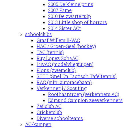
2005 De kleine prins
2007 Fame
2010 De zwarte tulp
2013 Little shop of horrors
2014 Sister ACt
schoolclubs
Graaf Willem II-VAC
HAC / Groen-Geel (hockey)
TAC (tennis)
Ruy Lopez SchaAC
LuvAC (modelvliegtuigen)
Plons (zwemclub)
SETT (Snel En Tactisch Tafeltennis)
RAC (mini autoracebaan)
Verkennerij / Scouting
Roothaantroep (verkenners AC)
Edmund Campion zeeverkenners
Zeilclub AC
Cricketclub
Diverse schoolteams
AC-kampen