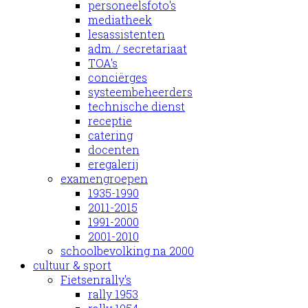
personeelsfoto's
mediatheek
lesassistenten
adm. / secretariaat
TOA's
conciërges
systeembeheerders
technische dienst
receptie
catering
docenten
eregalerij
examengroepen
1935-1990
2011-2015
1991-2000
2001-2010
schoolbevolking na 2000
cultuur & sport
Fietsenrally's
rally 1953