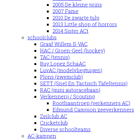
2005 De kleine prins
2007 Fame
2010 De zwarte tulp
2013 Little shop of horrors
2014 Sister ACt
schoolclubs
Graaf Willem II-VAC
HAC / Groen-Geel (hockey)
TAC (tennis)
Ruy Lopez SchaAC
LuvAC (modelvliegtuigen)
Plons (zwemclub)
SETT (Snel En Tactisch Tafeltennis)
RAC (mini autoracebaan)
Verkennerij / Scouting
Roothaantroep (verkenners AC)
Edmund Campion zeeverkenners
Zeilclub AC
Cricketclub
Diverse schoolteams
AC-kampen