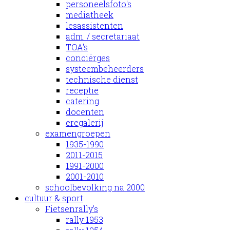
personeelsfoto's
mediatheek
lesassistenten
adm. / secretariaat
TOA's
conciërges
systeembeheerders
technische dienst
receptie
catering
docenten
eregalerij
examengroepen
1935-1990
2011-2015
1991-2000
2001-2010
schoolbevolking na 2000
cultuur & sport
Fietsenrally's
rally 1953