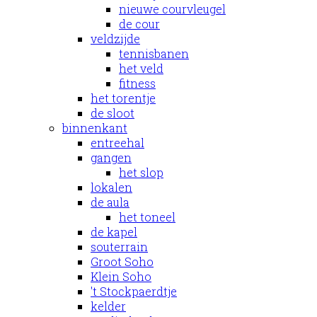
nieuwe courvleugel
de cour
veldzijde
tennisbanen
het veld
fitness
het torentje
de sloot
binnenkant
entreehal
gangen
het slop
lokalen
de aula
het toneel
de kapel
souterrain
Groot Soho
Klein Soho
't Stockpaerdtje
kelder