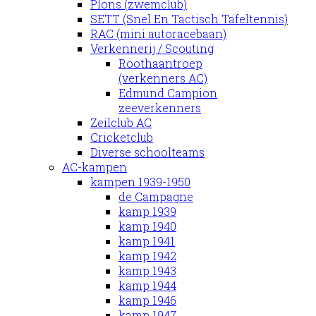
Plons (zwemclub)
SETT (Snel En Tactisch Tafeltennis)
RAC (mini autoracebaan)
Verkennerij / Scouting
Roothaantroep
(verkenners AC)
Edmund Campion
zeeverkenners
Zeilclub AC
Cricketclub
Diverse schoolteams
AC-kampen
kampen 1939-1950
de Campagne
kamp 1939
kamp 1940
kamp 1941
kamp 1942
kamp 1943
kamp 1944
kamp 1946
kamp 1947