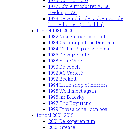
1975 Don Torribio
1977 Jubileumcabaret AC'60
BeeldspraAC
1979 De wind in de takken van de
laurierbomen (D'Obaldia)
toneel 1981-2000
1982 Nou en toen, cabaret
1984-06 Terug tot Ina Damman
1984-12 Jan Rap en z'n maat
1986 De wijze kater
1988 Eline Vere
1990 De vogels
1992 AC Variété
1992 Beckett
1994 Little shop of horrors
1995 We'll meet again
1996 mr Bluesky
1997 The Boyfriend
1999 Er was eens... een bos
toneel 2001-2015
2001 De koperen tuin
2003 Grease