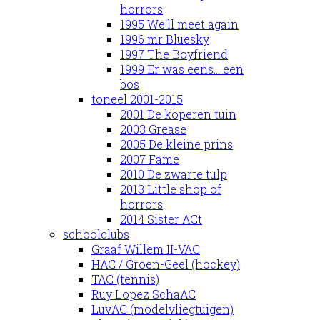
horrors
1995 We'll meet again
1996 mr Bluesky
1997 The Boyfriend
1999 Er was eens... een
bos
toneel 2001-2015
2001 De koperen tuin
2003 Grease
2005 De kleine prins
2007 Fame
2010 De zwarte tulp
2013 Little shop of
horrors
2014 Sister ACt
schoolclubs
Graaf Willem II-VAC
HAC / Groen-Geel (hockey)
TAC (tennis)
Ruy Lopez SchaAC
LuvAC (modelvliegtuigen)