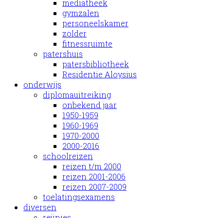
mediatheek
gymzalen
personeelskamer
zolder
fitnessruimte
patershuis
patersbibliotheek
Residentie Aloysius
onderwijs
diplomauitreiking
onbekend jaar
1950-1959
1960-1969
1970-2000
2000-2016
schoolreizen
reizen t/m 2000
reizen 2001-2006
reizen 2007-2009
toelatingsexamens
diversen
reünies