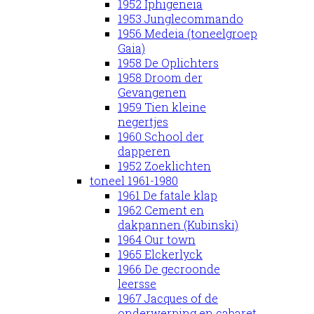
1952 Iphigeneia
1953 Junglecommando
1956 Medeia (toneelgroep
Gaia)
1958 De Oplichters
1958 Droom der
Gevangenen
1959 Tien kleine
negertjes
1960 School der
dapperen
1952 Zoeklichten
toneel 1961-1980
1961 De fatale klap
1962 Cement en
dakpannen (Kubinski)
1964 Our town
1965 Elckerlyck
1966 De gecroonde
leersse
1967 Jacques of de
onderwerping en cabaret