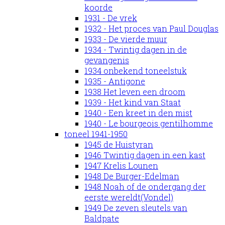
koorde
1931 - De vrek
1932 - Het proces van Paul Douglas
1933 - De vierde muur
1934 - Twintig dagen in de
gevangenis
1934 onbekend toneelstuk
1935 - Antigone
1938 Het leven een droom
1939 - Het kind van Staat
1940 - Een kreet in den mist
1940 - Le bourgeois gentilhomme
toneel 1941-1950
1945 de Huistyran
1946 Twintig dagen in een kast
1947 Krelis Lounen
1948 De Burger-Edelman
1948 Noah of de ondergang der
eerste wereldt(Vondel)
1949 De zeven sleutels van
Baldpate