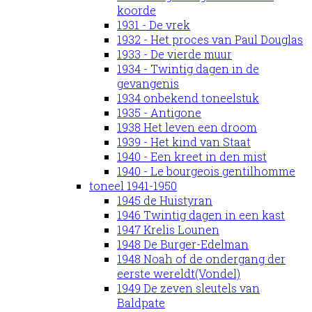
koorde
1931 - De vrek
1932 - Het proces van Paul Douglas
1933 - De vierde muur
1934 - Twintig dagen in de
gevangenis
1934 onbekend toneelstuk
1935 - Antigone
1938 Het leven een droom
1939 - Het kind van Staat
1940 - Een kreet in den mist
1940 - Le bourgeois gentilhomme
toneel 1941-1950
1945 de Huistyran
1946 Twintig dagen in een kast
1947 Krelis Lounen
1948 De Burger-Edelman
1948 Noah of de ondergang der
eerste wereldt(Vondel)
1949 De zeven sleutels van
Baldpate