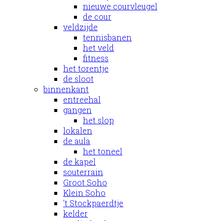
nieuwe courvleugel
de cour
veldzijde
tennisbanen
het veld
fitness
het torentje
de sloot
binnenkant
entreehal
gangen
het slop
lokalen
de aula
het toneel
de kapel
souterrain
Groot Soho
Klein Soho
't Stockpaerdtje
kelder