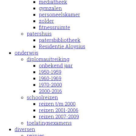
mediatheek
gymzalen
personeelskamer
zolder
fitnessruimte
patershuis
patersbibliotheek
Residentie Aloysius
onderwijs
diplomauitreiking
onbekend jaar
1950-1959
1960-1969
1970-2000
2000-2016
schoolreizen
reizen t/m 2000
reizen 2001-2006
reizen 2007-2009
toelatingsexamens
diversen
reünies