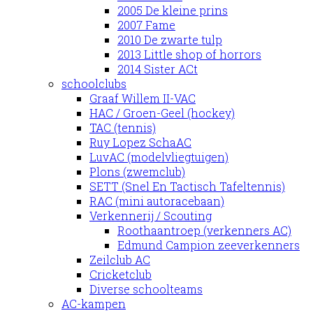
2005 De kleine prins
2007 Fame
2010 De zwarte tulp
2013 Little shop of horrors
2014 Sister ACt
schoolclubs
Graaf Willem II-VAC
HAC / Groen-Geel (hockey)
TAC (tennis)
Ruy Lopez SchaAC
LuvAC (modelvliegtuigen)
Plons (zwemclub)
SETT (Snel En Tactisch Tafeltennis)
RAC (mini autoracebaan)
Verkennerij / Scouting
Roothaantroep (verkenners AC)
Edmund Campion zeeverkenners
Zeilclub AC
Cricketclub
Diverse schoolteams
AC-kampen