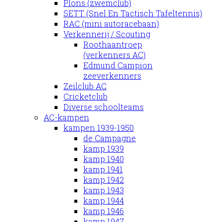
Plons (zwemclub)
SETT (Snel En Tactisch Tafeltennis)
RAC (mini autoracebaan)
Verkennerij / Scouting
Roothaantroep
(verkenners AC)
Edmund Campion
zeeverkenners
Zeilclub AC
Cricketclub
Diverse schoolteams
AC-kampen
kampen 1939-1950
de Campagne
kamp 1939
kamp 1940
kamp 1941
kamp 1942
kamp 1943
kamp 1944
kamp 1946
kamp 1947