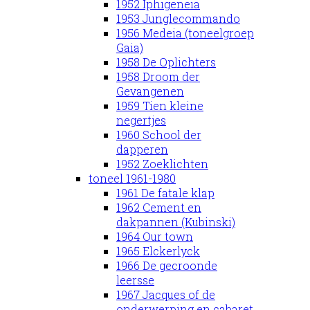
1952 Iphigeneia
1953 Junglecommando
1956 Medeia (toneelgroep
Gaia)
1958 De Oplichters
1958 Droom der
Gevangenen
1959 Tien kleine
negertjes
1960 School der
dapperen
1952 Zoeklichten
toneel 1961-1980
1961 De fatale klap
1962 Cement en
dakpannen (Kubinski)
1964 Our town
1965 Elckerlyck
1966 De gecroonde
leersse
1967 Jacques of de
onderwerping en cabaret