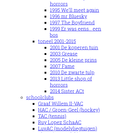
horrors
1995 We'll meet again
1996 mr Bluesky
1997 The Boyfriend
1999 Er was eens... een
bos
toneel 2001-2015
2001 De koperen tuin
2003 Grease
2005 De kleine prins
2007 Fame
2010 De zwarte tulp
2013 Little shop of
horrors
2014 Sister ACt
schoolclubs
Graaf Willem II-VAC
HAC / Groen-Geel (hockey)
TAC (tennis)
Ruy Lopez SchaAC
LuvAC (modelvliegtuigen)