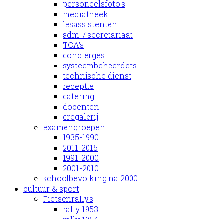
personeelsfoto's
mediatheek
lesassistenten
adm. / secretariaat
TOA's
conciërges
systeembeheerders
technische dienst
receptie
catering
docenten
eregalerij
examengroepen
1935-1990
2011-2015
1991-2000
2001-2010
schoolbevolking na 2000
cultuur & sport
Fietsenrally's
rally 1953