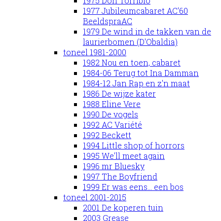
1975 Don Torribio
1977 Jubileumcabaret AC'60
BeeldspraAC
1979 De wind in de takken van de
laurierbomen (D'Obaldia)
toneel 1981-2000
1982 Nou en toen, cabaret
1984-06 Terug tot Ina Damman
1984-12 Jan Rap en z'n maat
1986 De wijze kater
1988 Eline Vere
1990 De vogels
1992 AC Variété
1992 Beckett
1994 Little shop of horrors
1995 We'll meet again
1996 mr Bluesky
1997 The Boyfriend
1999 Er was eens... een bos
toneel 2001-2015
2001 De koperen tuin
2003 Grease