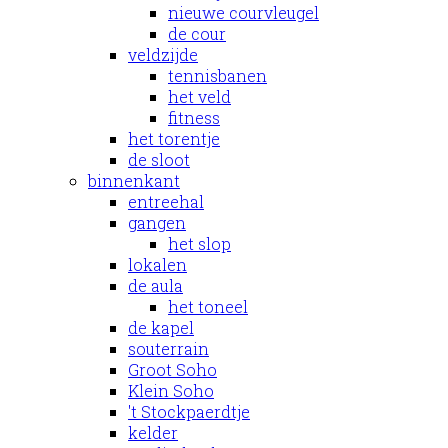
nieuwe courvleugel
de cour
veldzijde
tennisbanen
het veld
fitness
het torentje
de sloot
binnenkant
entreehal
gangen
het slop
lokalen
de aula
het toneel
de kapel
souterrain
Groot Soho
Klein Soho
't Stockpaerdtje
kelder