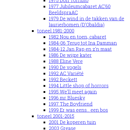
1975 Don Torribio
1977 Jubileumcabaret AC'60
BeeldspraAC
1979 De wind in de takken van de
laurierbomen (D'Obaldia)
toneel 1981-2000
1982 Nou en toen, cabaret
1984-06 Terug tot Ina Damman
1984-12 Jan Rap en z'n maat
1986 De wijze kater
1988 Eline Vere
1990 De vogels
1992 AC Variété
1992 Beckett
1994 Little shop of horrors
1995 We'll meet again
1996 mr Bluesky
1997 The Boyfriend
1999 Er was eens... een bos
toneel 2001-2015
2001 De koperen tuin
2003 Grease