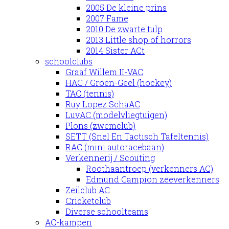
2005 De kleine prins
2007 Fame
2010 De zwarte tulp
2013 Little shop of horrors
2014 Sister ACt
schoolclubs
Graaf Willem II-VAC
HAC / Groen-Geel (hockey)
TAC (tennis)
Ruy Lopez SchaAC
LuvAC (modelvliegtuigen)
Plons (zwemclub)
SETT (Snel En Tactisch Tafeltennis)
RAC (mini autoracebaan)
Verkennerij / Scouting
Roothaantroep (verkenners AC)
Edmund Campion zeeverkenners
Zeilclub AC
Cricketclub
Diverse schoolteams
AC-kampen