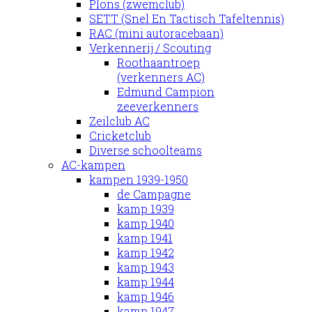
Plons (zwemclub)
SETT (Snel En Tactisch Tafeltennis)
RAC (mini autoracebaan)
Verkennerij / Scouting
Roothaantroep
(verkenners AC)
Edmund Campion
zeeverkenners
Zeilclub AC
Cricketclub
Diverse schoolteams
AC-kampen
kampen 1939-1950
de Campagne
kamp 1939
kamp 1940
kamp 1941
kamp 1942
kamp 1943
kamp 1944
kamp 1946
kamp 1947