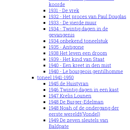
koorde
1931 - De vrek
1932 - Het proces van Paul Douglas
1933 - De vierde muur
1934 - Twintig dagen in de
gevangenis
1934 onbekend toneelstuk
1935 - Antigone
1938 Het leven een droom
1939 - Het kind van Staat
1940 - Een kreet in den mist
1940 - Le bourgeois gentilhomme
toneel 1941-1950
1945 de Huistyran
1946 Twintig dagen in een kast
1947 Krelis Lounen
1948 De Burger-Edelman
1948 Noah of de ondergang der
eerste wereldt(Vondel)
1949 De zeven sleutels van
Baldpate