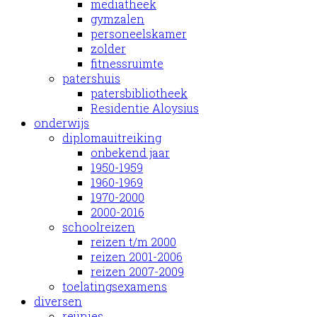
mediatheek
gymzalen
personeelskamer
zolder
fitnessruimte
patershuis
patersbibliotheek
Residentie Aloysius
onderwijs
diplomauitreiking
onbekend jaar
1950-1959
1960-1969
1970-2000
2000-2016
schoolreizen
reizen t/m 2000
reizen 2001-2006
reizen 2007-2009
toelatingsexamens
diversen
reünies