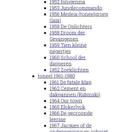
1952 Iphigeneia
1953 Junglecommando
1956 Medeia (toneelgroep
Gaia)
1958 De Oplichters
1958 Droom der
Gevangenen
1959 Tien kleine
negertjes
1960 School der
dapperen
1952 Zoeklichten
toneel 1961-1980
1961 De fatale klap
1962 Cement en
dakpannen (Kubinski)
1964 Our town
1965 Elckerlyck
1966 De gecroonde
leersse
1967 Jacques of de
onderwerping en cabaret