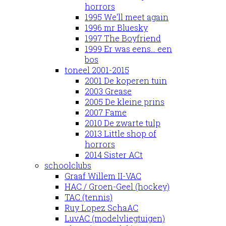
horrors
1995 We'll meet again
1996 mr Bluesky
1997 The Boyfriend
1999 Er was eens... een
bos
toneel 2001-2015
2001 De koperen tuin
2003 Grease
2005 De kleine prins
2007 Fame
2010 De zwarte tulp
2013 Little shop of
horrors
2014 Sister ACt
schoolclubs
Graaf Willem II-VAC
HAC / Groen-Geel (hockey)
TAC (tennis)
Ruy Lopez SchaAC
LuvAC (modelvliegtuigen)