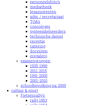
personeelsfoto's
mediatheek
lesassistenten
adm. / secretariaat
TOA's
conciërges
systeembeheerders
technische dienst
receptie
catering
docenten
eregalerij
examengroepen
1935-1990
2011-2015
1991-2000
2001-2010
schoolbevolking na 2000
cultuur & sport
Fietsenrally's
rally 1953