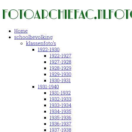
Home
schoolbevolking
klassenfoto's
1922-1930
1922-1927
1927-1928
1928-1929
1929-1930
1930-1931
1931-1940
1931-1932
1932-1933
1933-1934
1934-1935
1935-1936
1936-1937
1937-1938