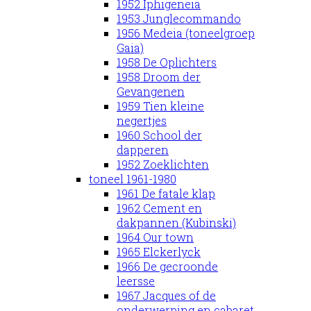
1952 Iphigeneia
1953 Junglecommando
1956 Medeia (toneelgroep
Gaia)
1958 De Oplichters
1958 Droom der
Gevangenen
1959 Tien kleine
negertjes
1960 School der
dapperen
1952 Zoeklichten
toneel 1961-1980
1961 De fatale klap
1962 Cement en
dakpannen (Kubinski)
1964 Our town
1965 Elckerlyck
1966 De gecroonde
leersse
1967 Jacques of de
onderwerping en cabaret