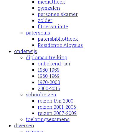
mediatheek
gymzalen
personeelskamer
zolder
fitnessruimte
patershuis
patersbibliotheek
Residentie Aloysius
onderwijs
diplomauitreiking
onbekend jaar
1950-1959
1960-1969
1970-2000
2000-2016
schoolreizen
reizen t/m 2000
reizen 2001-2006
reizen 2007-2009
toelatingsexamens
diversen
reünies