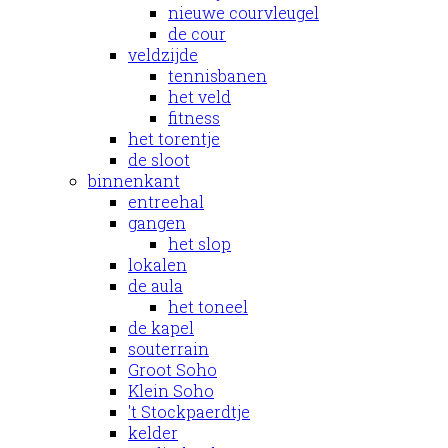
nieuwe courvleugel
de cour
veldzijde
tennisbanen
het veld
fitness
het torentje
de sloot
binnenkant
entreehal
gangen
het slop
lokalen
de aula
het toneel
de kapel
souterrain
Groot Soho
Klein Soho
't Stockpaerdtje
kelder