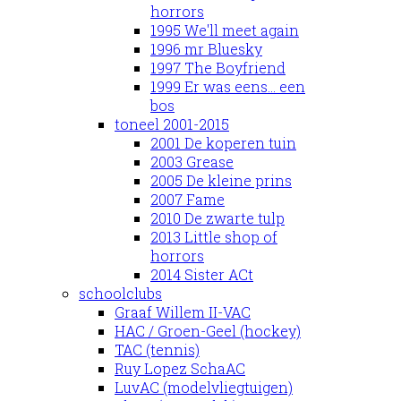
horrors
1995 We'll meet again
1996 mr Bluesky
1997 The Boyfriend
1999 Er was eens... een
bos
toneel 2001-2015
2001 De koperen tuin
2003 Grease
2005 De kleine prins
2007 Fame
2010 De zwarte tulp
2013 Little shop of
horrors
2014 Sister ACt
schoolclubs
Graaf Willem II-VAC
HAC / Groen-Geel (hockey)
TAC (tennis)
Ruy Lopez SchaAC
LuvAC (modelvliegtuigen)