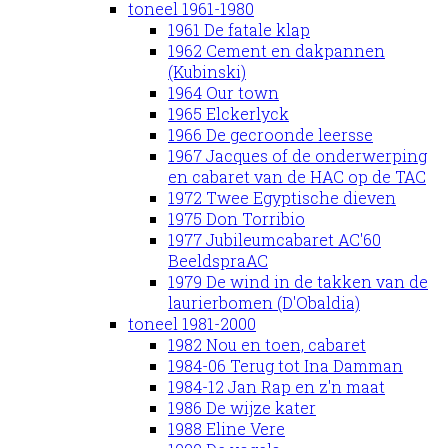
toneel 1961-1980
1961 De fatale klap
1962 Cement en dakpannen
(Kubinski)
1964 Our town
1965 Elckerlyck
1966 De gecroonde leersse
1967 Jacques of de onderwerping
en cabaret van de HAC op de TAC
1972 Twee Egyptische dieven
1975 Don Torribio
1977 Jubileumcabaret AC'60
BeeldspraAC
1979 De wind in de takken van de
laurierbomen (D'Obaldia)
toneel 1981-2000
1982 Nou en toen, cabaret
1984-06 Terug tot Ina Damman
1984-12 Jan Rap en z'n maat
1986 De wijze kater
1988 Eline Vere