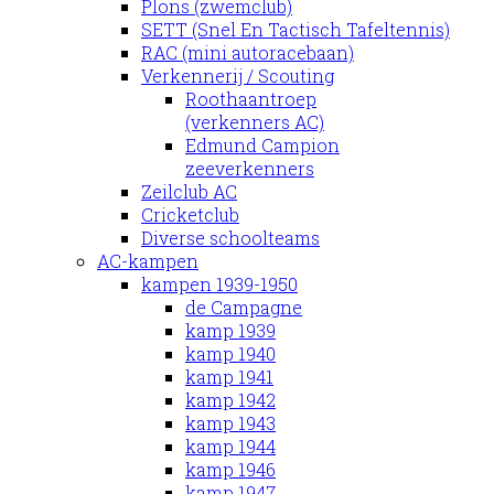
Plons (zwemclub)
SETT (Snel En Tactisch Tafeltennis)
RAC (mini autoracebaan)
Verkennerij / Scouting
Roothaantroep
(verkenners AC)
Edmund Campion
zeeverkenners
Zeilclub AC
Cricketclub
Diverse schoolteams
AC-kampen
kampen 1939-1950
de Campagne
kamp 1939
kamp 1940
kamp 1941
kamp 1942
kamp 1943
kamp 1944
kamp 1946
kamp 1947