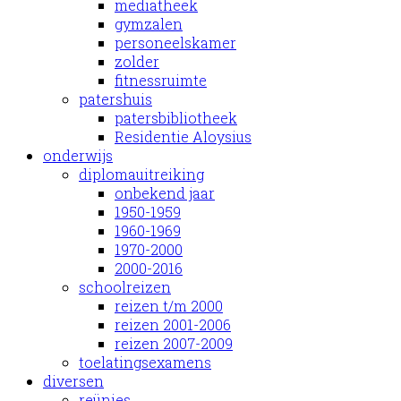
mediatheek
gymzalen
personeelskamer
zolder
fitnessruimte
patershuis
patersbibliotheek
Residentie Aloysius
onderwijs
diplomauitreiking
onbekend jaar
1950-1959
1960-1969
1970-2000
2000-2016
schoolreizen
reizen t/m 2000
reizen 2001-2006
reizen 2007-2009
toelatingsexamens
diversen
reünies