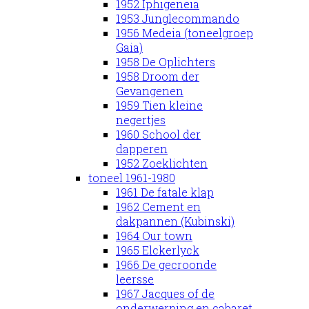
1952 Iphigeneia
1953 Junglecommando
1956 Medeia (toneelgroep
Gaia)
1958 De Oplichters
1958 Droom der
Gevangenen
1959 Tien kleine
negertjes
1960 School der
dapperen
1952 Zoeklichten
toneel 1961-1980
1961 De fatale klap
1962 Cement en
dakpannen (Kubinski)
1964 Our town
1965 Elckerlyck
1966 De gecroonde
leersse
1967 Jacques of de
onderwerping en cabaret