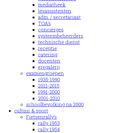
mediatheek
lesassistenten
adm. / secretariaat
TOA's
conciërges
systeembeheerders
technische dienst
receptie
catering
docenten
eregalerij
examengroepen
1935-1990
2011-2015
1991-2000
2001-2010
schoolbevolking na 2000
cultuur & sport
Fietsenrally's
rally 1953
rally 1954