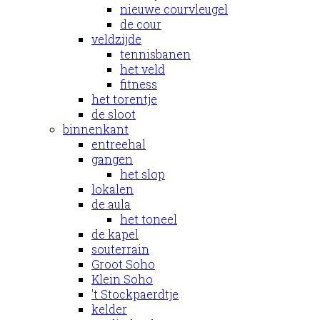
nieuwe courvleugel
de cour
veldzijde
tennisbanen
het veld
fitness
het torentje
de sloot
binnenkant
entreehal
gangen
het slop
lokalen
de aula
het toneel
de kapel
souterrain
Groot Soho
Klein Soho
't Stockpaerdtje
kelder