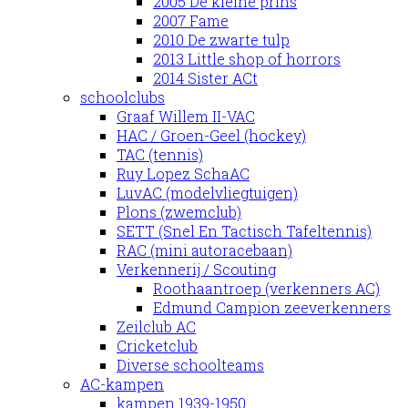
2005 De kleine prins
2007 Fame
2010 De zwarte tulp
2013 Little shop of horrors
2014 Sister ACt
schoolclubs
Graaf Willem II-VAC
HAC / Groen-Geel (hockey)
TAC (tennis)
Ruy Lopez SchaAC
LuvAC (modelvliegtuigen)
Plons (zwemclub)
SETT (Snel En Tactisch Tafeltennis)
RAC (mini autoracebaan)
Verkennerij / Scouting
Roothaantroep (verkenners AC)
Edmund Campion zeeverkenners
Zeilclub AC
Cricketclub
Diverse schoolteams
AC-kampen
kampen 1939-1950