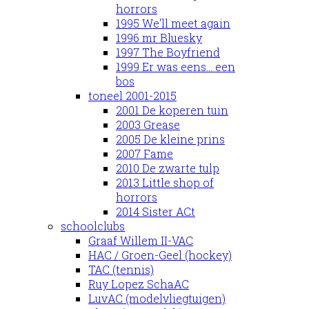
horrors
1995 We'll meet again
1996 mr Bluesky
1997 The Boyfriend
1999 Er was eens... een
bos
toneel 2001-2015
2001 De koperen tuin
2003 Grease
2005 De kleine prins
2007 Fame
2010 De zwarte tulp
2013 Little shop of
horrors
2014 Sister ACt
schoolclubs
Graaf Willem II-VAC
HAC / Groen-Geel (hockey)
TAC (tennis)
Ruy Lopez SchaAC
LuvAC (modelvliegtuigen)