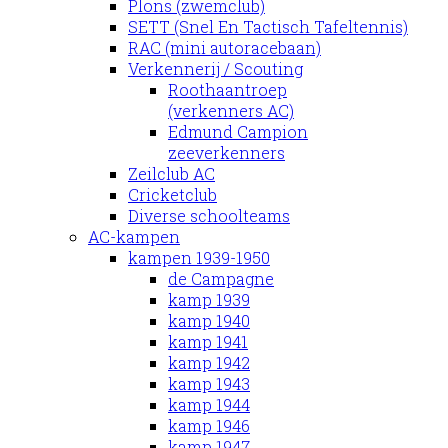
Plons (zwemclub)
SETT (Snel En Tactisch Tafeltennis)
RAC (mini autoracebaan)
Verkennerij / Scouting
Roothaantroep
(verkenners AC)
Edmund Campion
zeeverkenners
Zeilclub AC
Cricketclub
Diverse schoolteams
AC-kampen
kampen 1939-1950
de Campagne
kamp 1939
kamp 1940
kamp 1941
kamp 1942
kamp 1943
kamp 1944
kamp 1946
kamp 1947